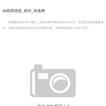
db棋牌港股_财经_凤凰网
本集团将推出四个项目，判袂为西环卑道乍街42-44号、尖沙咀河内道重修项
目、元朗马田道项目及何文田卫理苑A座，为商场供应逾1,200个单元。