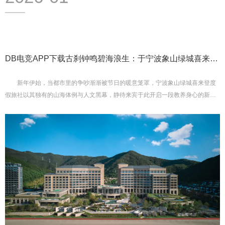
DB电竞APP下载古刹钟鸣碧海浪生：于宁波象山绿城喜来登
度假旅舍开启新
新年伊始，当都市里的争吵渐渐被节日的暖意笼罩，宁波象山绿城喜来登度
假旅社以其独有的山海体例与人文黑幕，静待来宾于此开启一段教养身心的新春
臻享之旅。这